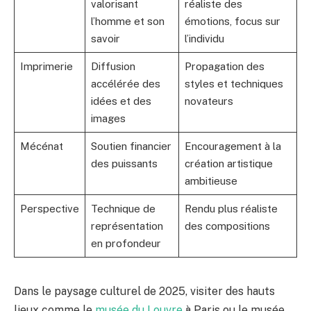
valorisant
réaliste des
l’homme et son
émotions, focus sur
savoir
l’individu
Imprimerie
Diffusion
Propagation des
accélérée des
styles et techniques
idées et des
novateurs
images
Mécénat
Soutien financier
Encouragement à la
des puissants
création artistique
ambitieuse
Perspective
Technique de
Rendu plus réaliste
représentation
des compositions
en profondeur
Dans le paysage culturel de 2025, visiter des hauts
lieux comme le
musée du Louvre
à Paris ou le musée