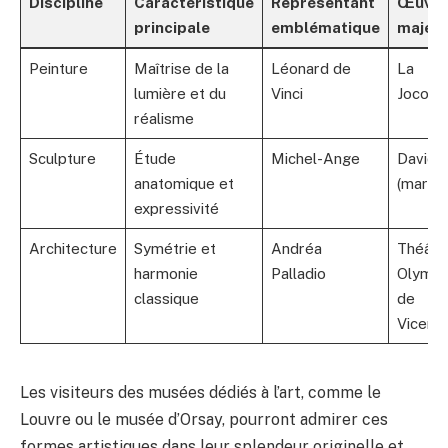
Discipline
Caractéristique
Représentant
Œuvre
principale
emblématique
majeu
Peinture
Maîtrise de la
Léonard de
La
lumière et du
Vinci
Jocond
réalisme
Sculpture
Étude
Michel-Ange
David
anatomique et
(marbr
expressivité
Architecture
Symétrie et
Andréa
Théâtr
harmonie
Palladio
Olympi
classique
de
Vicenc
Les visiteurs des musées dédiés à l’art, comme le
Louvre ou le musée d’Orsay, pourront admirer ces
formes artistiques dans leur splendeur originelle et