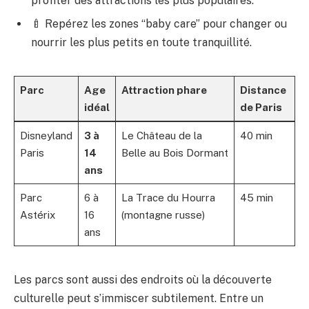
profiter des attractions les plus populaires.
🍼 Repérez les zones “baby care” pour changer ou
nourrir les plus petits en toute tranquillité.
Parc
Age
Attraction phare
Distance
idéal
de Paris
Disneyland
3 à
Le Château de la
40 min
Paris
14
Belle au Bois Dormant
ans
Parc
6 à
La Trace du Hourra
45 min
Astérix
16
(montagne russe)
ans
Les parcs sont aussi des endroits où la découverte
culturelle peut s’immiscer subtilement. Entre un