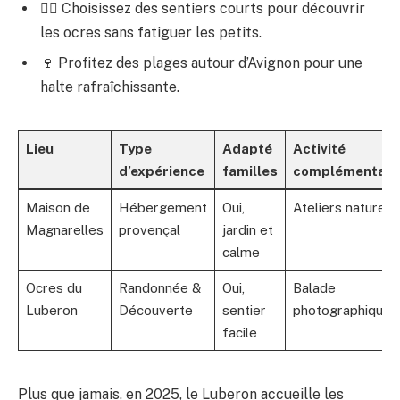
🚶‍♀️ Choisissez des sentiers courts pour découvrir
les ocres sans fatiguer les petits.
🍷 Profitez des plages autour d’Avignon pour une
halte rafraîchissante.
Lieu
Type
Adapté
Activité
d’expérience
familles
complémentair
Maison de
Hébergement
Oui,
Ateliers nature
Magnarelles
provençal
jardin et
calme
Ocres du
Randonnée &
Oui,
Balade
Luberon
Découverte
sentier
photographique
facile
Plus que jamais, en 2025, le Luberon accueille les