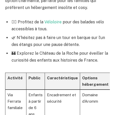
option charmante, parfaite pour les familles qui
préfèrent un hébergement insolite et cosy.
🚴‍♂️ Profitez de la
Véloloire
pour des balades vélo
accessibles à tous.
🌿 N’hésitez pas à faire un tour en barque sur l’un
des étangs pour une pause détente.
🏰 Explorez le Château de la Roche pour éveiller la
curiosité des enfants aux histoires de France.
Activité
Public
Caractéristique
Options
hébergement
Via
Enfants
Encadrement et
Domaine
Ferrata
à partir
sécurité
d’Aromm
familiale
de 6
ans