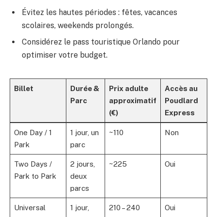
Évitez les hautes périodes : fêtes, vacances
scolaires, weekends prolongés.
Considérez le pass touristique Orlando pour
optimiser votre budget.
Billet
Durée &
Prix adulte
Accès au
Parc
approximatif
Poudlard
(€)
Express
One Day / 1
1 jour, un
~110
Non
Park
parc
Two Days /
2 jours,
~225
Oui
Park to Park
deux
parcs
Universal
1 jour,
210 – 240
Oui