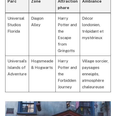
Parc
Zone
Attraction
Ambiance
phare
Universal
Diagon
Harry
Décor
Studios
Alley
Potter and
londonien,
Florida
the
trépidant et
Escape
mystérieux
from
Gringotts
Universal’s
Hogsmeade
Harry
Village sorcier,
Islands of
& Hogwarts
Potter and
paysages
Adventure
the
enneigés,
Forbidden
atmosphère
Journey
chaleureuse