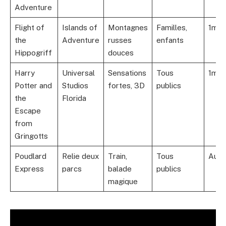
Adventure
Flight of
Islands of
Montagnes
Familles,
1m0
the
Adventure
russes
enfants
Hippogriff
douces
Harry
Universal
Sensations
Tous
1m0
Potter and
Studios
fortes, 3D
publics
the
Florida
Escape
from
Gringotts
Poudlard
Relie deux
Train,
Tous
Aucu
Express
parcs
balade
publics
magique