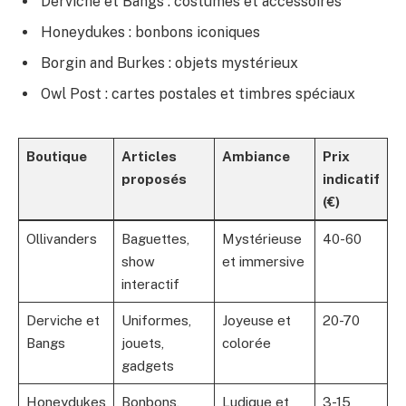
Derviche et Bangs : costumes et accessoires
Honeydukes : bonbons iconiques
Borgin and Burkes : objets mystérieux
Owl Post : cartes postales et timbres spéciaux
Boutique
Articles
Ambiance
Prix
proposés
indicatif
(€)
Ollivanders
Baguettes,
Mystérieuse
40-60
show
et immersive
interactif
Derviche et
Uniformes,
Joyeuse et
20-70
Bangs
jouets,
colorée
gadgets
Honeydukes
Bonbons,
Ludique et
3-15