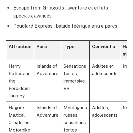
Escape from Gringotts : aventure et effets
spéciaux avancés
Poudlard Express : balade féérique entre parcs
Attraction
Parc
Type
Convient à
Haut
mini
Harry
Islands of
Sensations
Adultes et
1m2
Potter and
Adventure
fortes,
adolescents
the
immersive
Forbidden
VR
Journey
Hagrid’s
Islands of
Montagnes
Adultes,
1m2
Magical
Adventure
russes,
adolescents
Creatures
sensations
Motorbike
fortes