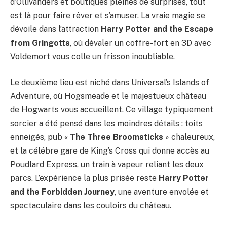
d’Ollivanders et boutiques pleines de surprises, tout
est là pour faire rêver et s’amuser. La vraie magie se
dévoile dans l’attraction
Harry Potter and the Escape
from Gringotts
, où dévaler un coffre-fort en 3D avec
Voldemort vous colle un frisson inoubliable.
Le deuxième lieu est niché dans Universal’s Islands of
Adventure, où Hogsmeade et le majestueux château
de Hogwarts vous accueillent. Ce village typiquement
sorcier a été pensé dans les moindres détails : toits
enneigés, pub «
The Three Broomsticks
» chaleureux,
et la célébre gare de King’s Cross qui donne accès au
Poudlard Express, un train à vapeur reliant les deux
parcs. L’expérience la plus prisée reste
Harry Potter
and the Forbidden Journey
, une aventure envolée et
spectaculaire dans les couloirs du château.